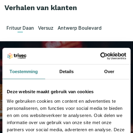
Verhalen van klanten
Frituur Daan
Versuz
Antwerp Boulevard
Frituur Daan
Toestemming
Details
Over
In Tisselt en omstreken is Frituur Daan sinds een
elftal jaar een gevestigde waarde. Wat begon als
een typisch Belgisch frietkraam in een barak,
groeide uit tot een succesvolle frituur in een eigen
Deze website maakt gebruik van cookies
handelspand. Op een horecabeurs zagen we dit
We gebruiken cookies om content en advertenties te
type Trivec-kassa en het beviel ons meteen. Nu
personaliseren, om functies voor social media te bieden
werken we veel efficiënter en sneller dankzij het
en om ons websiteverkeer te analyseren. Ook delen we
grote, gebruiksvriendelijke scherm.
informatie over uw gebruik van onze site met onze
partners voor social media, adverteren en analyse. Deze