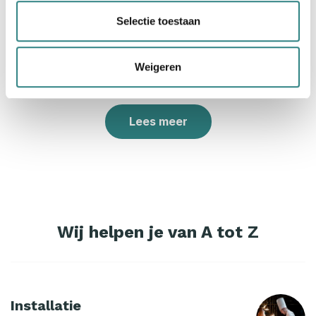
We hebben integraties met
Selectie toestaan
HoistGroup, Mews, Deliverect, The
Fork en anderen.
Weigeren
Lees meer
Wij helpen je van A tot Z
Installatie