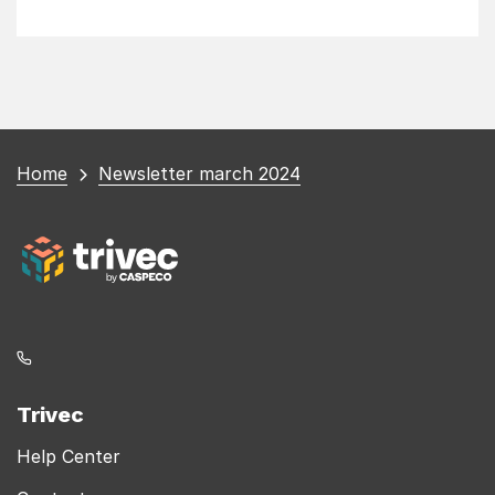
You
Home
Newsletter march 2024
are
here
Trivec
Help Center