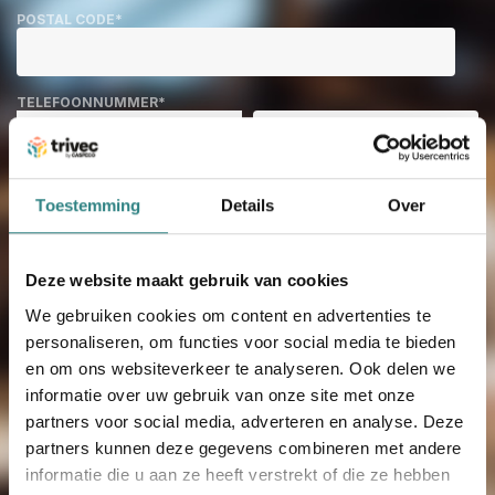
POSTAL CODE
*
TELEFOONNUMMER
*
OPMERKINGEN
Toestemming
Details
Over
HOE HEB JE ONS GEVONDEN?
*
Deze website maakt gebruik van cookies
We gebruiken cookies om content en advertenties te
personaliseren, om functies voor social media te bieden
en om ons websiteverkeer te analyseren. Ook delen we
Ik ga ermee akkoord dat Trivec mijn
informatie over uw gebruik van onze site met onze
persoonsgegevens opslaat en verwerkt zoals
beschreven in het
privacybeleid
. Ik kan mijn
partners voor social media, adverteren en analyse. Deze
toestemming op elk moment herroepen.
partners kunnen deze gegevens combineren met andere
informatie die u aan ze heeft verstrekt of die ze hebben