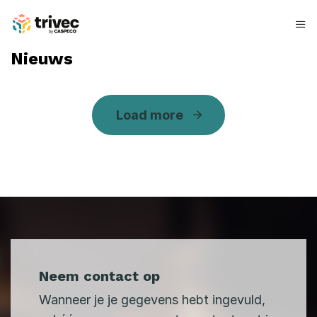
Skip
to
content
N
Nieuws
i
e
Load more
u
w
s
Neem contact op
Wanneer je je gegevens hebt ingevuld,