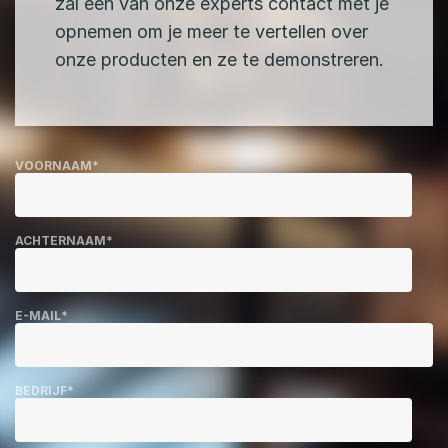
zal één van onze experts contact met je
opnemen om je meer te vertellen over
onze producten en ze te demonstreren.
VOORNAAM
*
ACHTERNAAM
*
E-MAIL
*
BEDRIJF
*