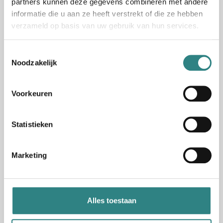
partners kunnen deze gegevens combineren met andere
Read story
informatie die u aan ze heeft verstrekt of die ze hebben
verzameld op basis van uw gebruik van hun services.
Toestemmingsselectie
Noodzakelijk
Voorkeuren
Statistieken
Marketing
Nieuws oktober 2024
Alles toestaan
October 14, 2024