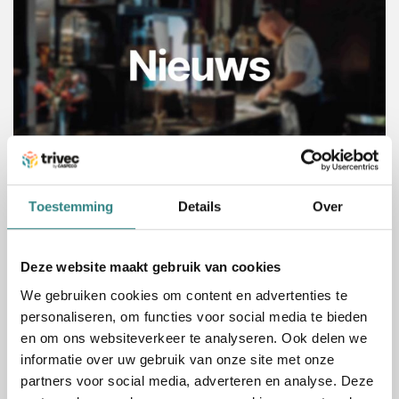
Toestemming
Details
Over
PERSBERICHT Juni 2025
June 3, 2025
Deze website maakt gebruik van cookies
Caspeco neemt Trivec over en wordt zo
We gebruiken cookies om content en advertenties te
Europa’s grootste techplatform voor
personaliseren, om functies voor social media te bieden
horecazaken Door deze krachtenbundeling
en om ons websiteverkeer te analyseren. Ook delen we
bedienen de bedrijven samen zo’n 6.500
informatie over uw gebruik van onze site met onze
verschillende horecazaken in Scandinavië,…
partners voor social media, adverteren en analyse. Deze