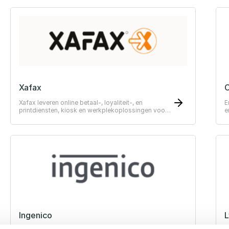
Xafax
Xafax leveren online betaal-, loyaliteit-, en
E
printdiensten, kiosk en werkplekoplossingen voor
e
vele toepassingen. Van eenvoudige tot
j
geavanceerde systemen.
Ingenico
L