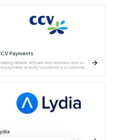
CCV Payments
nabling reliable, efficient and seamless end-to-
nd payments at every touchpoint in a customer
ourney.
ydia