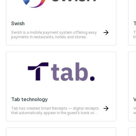
Swish
Swish is a mobile payment system offering easy
T
payments in restaurants, hotels and stores.
t
E
Tab technology
V
Tab has created Smart Receipts — digital receipts
V
that automatically appear in the guest’s bank or
w
ERP-system