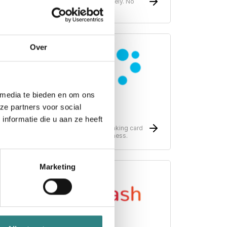
nables mobile payment everywhere safely. No
allet is needed.
Over
 media te bieden en om ons
ze partners voor social
Nets
nformatie die u aan ze heeft
ayment solutions for your business. Making card
erminals possible no matter which business.
Marketing