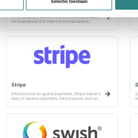
Selectie toestaan
Paytrim
R
A new payment solution and innovative products
T
for businesses that improve the transaction
experience for both merchants and customers.
Stripe
Infrastructure for global payments, Stripe makes it
S
easy to receive payments, send payouts and run
r
their business online.
s