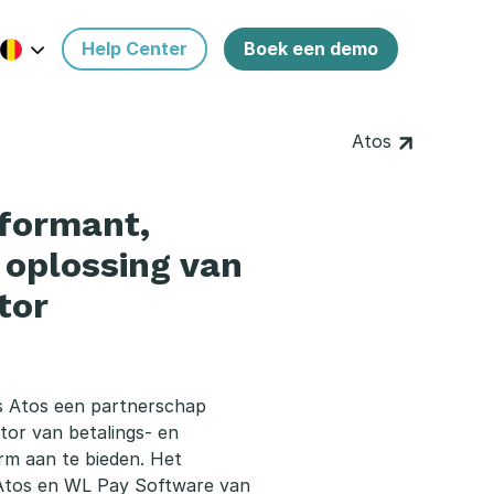
Help Center
Boek een demo
Atos
rformant,
 oplossing van
tor
 is Atos een partnerschap
tor van betalings- en
orm aan te bieden. Het
Atos en WL Pay Software van