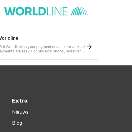
orldline
ith Worldline as your payment service provider, all
ayments are easy. For physical shops, restaurants
r hotels.
Extra
Nieuws
Blog