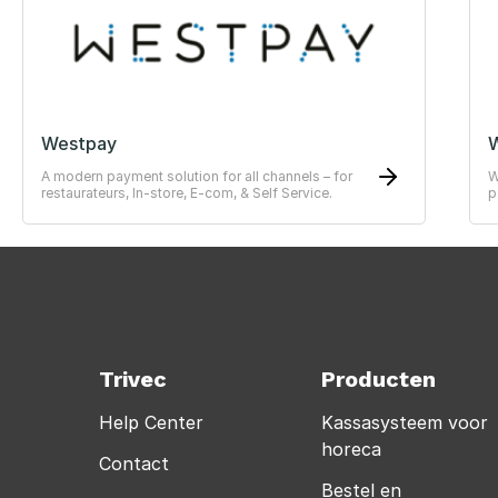
Westpay
W
A modern payment solution for all channels – for
W
restaurateurs, In-store, E-com, & Self Service.
p
o
Trivec
Producten
Help Center
Kassasysteem voor
horeca
Contact
Bestel en