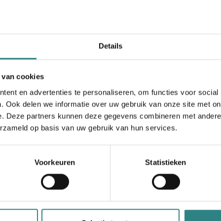
Our devices supply you with a quick payment
E
process, that accepts all forms of payment
w
methods.
Details
 van cookies
ent en advertenties te personaliseren, om functies voor social
. Ook delen we informatie over uw gebruik van onze site met on
Lyf
e. Deze partners kunnen deze gegevens combineren met andere i
Simplify your customer's checkout process with a
P
erzameld op basis van uw gebruik van hun services.
simple QR code placed on the table or on the bill.
t
Voorkeuren
Statistieken