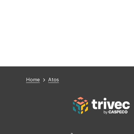
You
Home
Atos
are
here