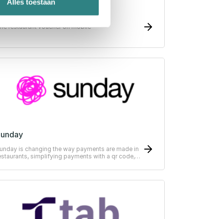
Alles toestaan
esto Flash
he restaurant voucher on mobile
Sunday
unday is changing the way payments are made in
estaurants, simplifying payments with a qr code,
can, split, tip - pay in as little as 10 seconds.