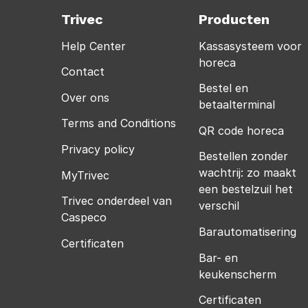
Trivec
Producten
Help Center
Kassasysteem voor
horeca
Contact
Bestel en
Over ons
betaalterminal
Terms and Conditions
QR code horeca
Privacy policy
Bestellen zonder
wachtrij: zo maakt
MyTrivec
een bestelzuil het
Trivec onderdeel van
verschil
Caspeco
Barautomatisering
Certificaten
Bar- en
keukenscherm
Certificaten