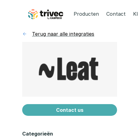
Skip
to
Producten
Contact
K
content
Terug naar alle integraties
Contact us
Categorieën