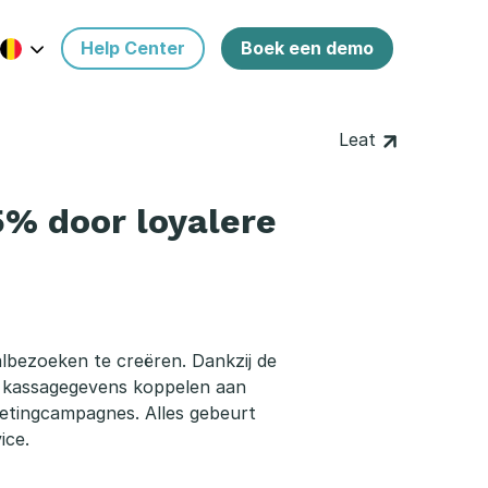
Help Center
Boek een demo
Leat
5% door loyalere
albezoeken te creëren. Dankzij de
os kassagegevens koppelen aan
ketingcampagnes. Alles gebeurt
ice.