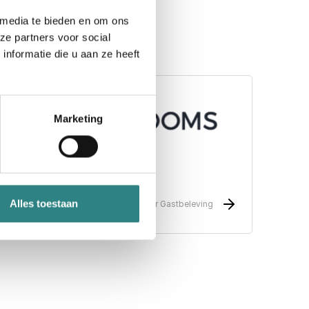
 media te bieden en om ons
ze partners voor social
nformatie die u aan ze heeft
Marketing
Sevenrooms
Alles toestaan
Het #1 data-gedreven platform voor Gastbeleving
en Behoud