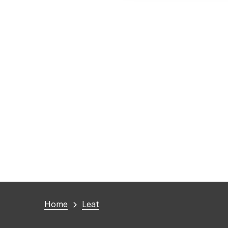
You
Home
Leat
are