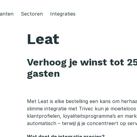
lanten
Sectoren
Integraties
Leat
Verhoog je winst tot 2
gasten
Met Leat is elke bestelling een kans om herha
slimme integratie met Trivec kun je moeitelo
klantprofielen, loyaliteitsprogramma’s en mar
automatisch – terwijl jij je concentreert op serv
Wat doet de integratie precies?