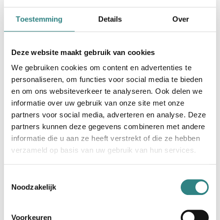
Toestemming
Details
Over
Deze website maakt gebruik van cookies
We gebruiken cookies om content en advertenties te
Visma Yuki
personaliseren, om functies voor social media te bieden
Slimme boekhouding voor accountants en MKB-
en om ons websiteverkeer te analyseren. Ook delen we
bedrijven.
informatie over uw gebruik van onze site met onze
partners voor social media, adverteren en analyse. Deze
partners kunnen deze gegevens combineren met andere
informatie die u aan ze heeft verstrekt of die ze hebben
verzameld op basis van uw gebruik van hun services.
Toestemmingsselectie
Noodzakelijk
Exact Globe & Exact Online
All your business processes in one central system.
Voorkeuren