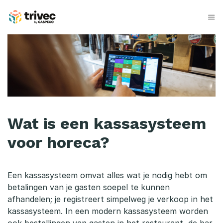
Skip
to
content
W
a
t
i
s
Wat is een kassasysteem
e
voor horeca?
e
n
Een kassasysteem omvat alles wat je nodig hebt om
betalingen van je gasten soepel te kunnen
k
afhandelen; je registreert simpelweg je verkoop in het
a
kassasysteem. In een modern kassasysteem worden