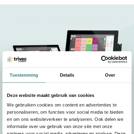
o
r
h
o
r
e
c
Toestemming
Details
Over
a
Deze website maakt gebruik van cookies
?
We gebruiken cookies om content en advertenties te
personaliseren, om functies voor social media te bieden
Lees meer over onze
en om ons websiteverkeer te analyseren. Ook delen we
kassasystemen voor
informatie over uw gebruik van onze site met onze
partners voor social media, adverteren en analyse. Deze