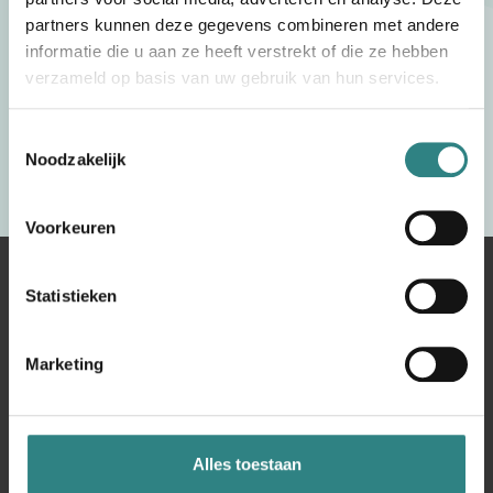
restaurants
partners kunnen deze gegevens combineren met andere
informatie die u aan ze heeft verstrekt of die ze hebben
verzameld op basis van uw gebruik van hun services.
Kassasysteem voor horeca
Toestemmingsselectie
Noodzakelijk
Voorkeuren
You
Home
Producten
Kassasysteem voor horeca
Statistieken
are
Wat is een kassasysteem voor horeca?
here
Marketing
Alles toestaan
Trivec Systems