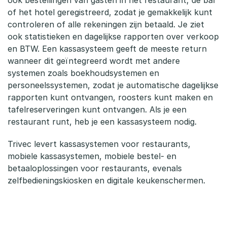
ook bestellingen van gasten in het restaurant, de bar
s
of het hotel geregistreerd, zodat je gemakkelijk kunt
s
controleren of alle rekeningen zijn betaald. Je ziet
ook statistieken en dagelijkse rapporten over verkoop
a
en BTW. Een kassasysteem geeft de meeste return
wanneer dit geïntegreerd wordt met andere
s
systemen zoals boekhoudsystemen en
y
personeelssystemen, zodat je automatische dagelijkse
rapporten kunt ontvangen, roosters kunt maken en
s
tafelreserveringen kunt ontvangen. Als je een
t
restaurant runt, heb je een kassasysteem nodig.
e
Trivec levert kassasystemen voor restaurants,
mobiele kassasystemen, mobiele bestel- en
e
betaaloplossingen voor restaurants, evenals
m
zelfbedieningskiosken en digitale keukenschermen.
v
o