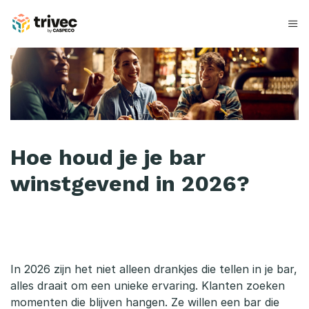
Skip
to
content
B
a
r
t
Hoe houd je je bar
r
winstgevend in 2026?
e
n
d
s
In 2026 zijn het niet alleen drankjes die tellen in je bar,
alles draait om een unieke ervaring. Klanten zoeken
2
momenten die blijven hangen. Ze willen een bar die