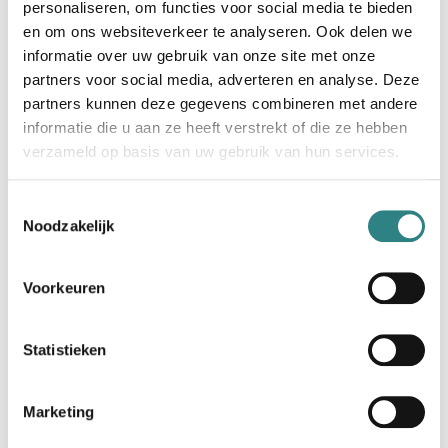
juiste data
personaliseren, om functies voor social media te bieden
en om ons websiteverkeer te analyseren. Ook delen we
Elke beslissing in je zaak heeft impact. De juiste
informatie over uw gebruik van onze site met onze
strategische keuzes maak je op basis van
partners voor social media, adverteren en analyse. Deze
betrouwbare data. Met slimme integraties in je
partners kunnen deze gegevens combineren met andere
kassasysteem volg je de verkoop in real time op en
informatie die u aan ze heeft verstrekt of die ze hebben
pas je je strategie aan op basis van de resultaten.
verzameld op basis van uw gebruik van hun services.
Zo krijg je inzichten in het koopgedrag van je klanten
en ontdek je waar je kosten kunt besparen om je
Toestemmingsselectie
Noodzakelijk
winst te optimaliseren.
Voorkeuren
Statistieken
Marketing