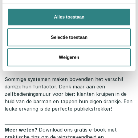
Alles toestaan
Automatisering: een revolutie voor
bars
Selectie toestaan
Bij een topbeleving hoort een vlotte, snelle service.
En dan komt barautomatisering in the picture. Vul
Weigeren
meerdere glazen tegelijk zonder te morsen en
verhoog de efficiëntie van je team.
Sommige systemen maken bovendien het verschil
dankzij hun funfactor. Denk maar aan een
zelfbedieningsmuur voor bier: klanten kruipen in de
huid van de barman en tappen hun eigen drankje. Een
leuke ervaring is de perfecte publiekstrekker!
________________________________________
Meer weten?
Download ons gratis e-book met
praktische tips om de winstgevendheid en