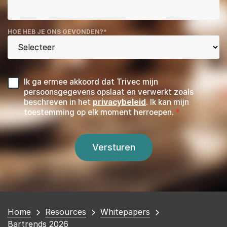
HOE HEB JE ONS GEVONDEN?
*
Ik ga ermee akkoord dat Trivec mijn
persoonsgegevens opslaat en verwerkt zoals
beschreven in het
privacybeleid
. Ik kan mijn
toestemming op elk moment herroepen.
You
Home
Resources
Whitepapers
are
Bartrends 2026