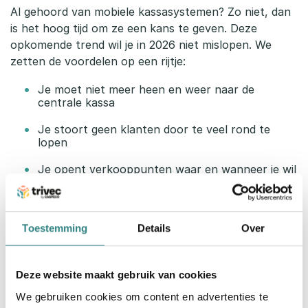
Al gehoord van mobiele kassasystemen? Zo niet, dan
is het hoog tijd om ze een kans te geven. Deze
opkomende trend wil je in 2026 niet mislopen. We
zetten de voordelen op een rijtje:
Je moet niet meer heen en weer naar de
centrale kassa
Je stoort geen klanten door te veel rond te
lopen
Je opent verkooppunten waar en wanneer je wil
Je bestellingen worden meteen doorgestuurd
naar de keuken
Toestemming
Details
Over
Je betalingen worden onmiddellijk geregistreerd
Je kan perfect tijdelijke pop-upbars openen
Deze website maakt gebruik van cookies
Altijd een stap voor dankzij de
We gebruiken cookies om content en advertenties te