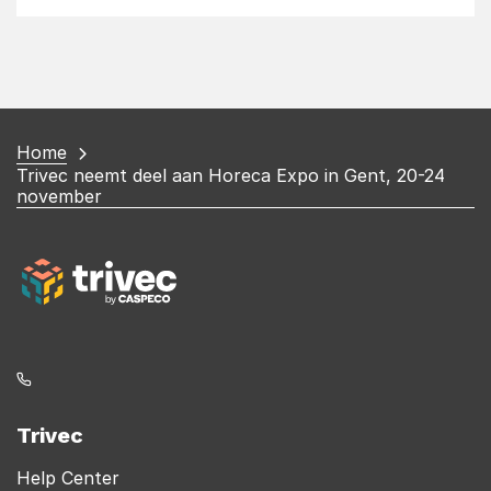
You
Home
Trivec neemt deel aan Horeca Expo in Gent, 20-24
are
november
here
Trivec
Help Center