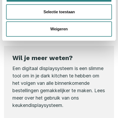
Van socialmedia-advertenties tot lokale media. Je
menukaart online zetten is nog een marketingtool die
Selectie toestaan
je in je voordeel kunt laten werken. Je klanten
bezoeken jouw restaurant immers om het eten en
drinken! Dus hoe kun je ze beter verleiden dan met
Weigeren
een overzicht van al het lekkers dat je aanbiedt?
Wil je meer weten?
Een digitaal displaysysteem is een slimme
tool om in je dark kitchen te hebben om
het volgen van alle binnenkomende
bestellingen gemakkelijker te maken. Lees
meer over het gebruik van ons
keukendisplaysysteem.