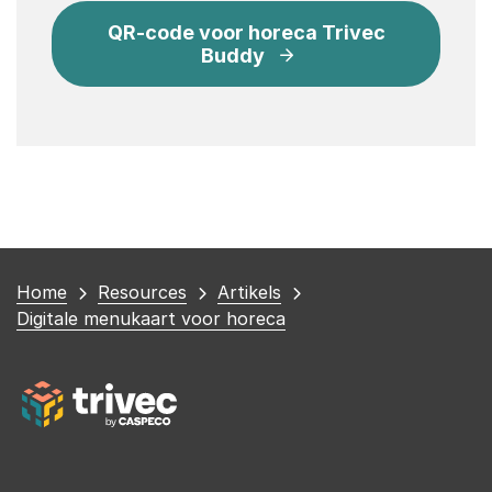
QR-code voor horeca Trivec
Buddy
You
Home
Resources
Artikels
are
Digitale menukaart voor horeca
here