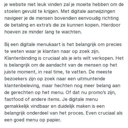
r
je website niet leuk vinden zal je moeite hebben om de
stoelen gevuld te krijgen. Met digitale aanwijzingen
t
navigeer je de mensen bovendien eenvoudig richting
v
de betaling en extra’s die ze kunnen kopen. Hierdoor
hoeven ze minder lang te wachten.
o
Bij een digitale menukaart is het belangrijk om precies
o
te weten waar je klanten naar op zoek zijn.
r
Klantenbinding is cruciaal als je iets wilt verkopen. Het
is belangrijk om de aandacht van de mensen op het
h
juiste moment, in real time, te vatten. De meeste
bezoekers zijn op zoek naar een uitmuntende
o
klantenbeleving, maar hechten nog meer belang aan
r
de gerechten op het menu. Of dat nu promo’s zijn,
fastfood of andere items. Je digitale menu
e
gemakkelijk vindbaar en duidelijk maken is een
c
belangrijk onderdeel van het proces. Even cruciaal als
een goed menu op papier.
a