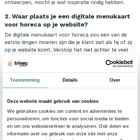
ontwerpen, mocht je wat inspiratie nodig hebben.
2. Waar plaats je een digitale menukaart
voor horeca op je website?
De digitale menukaart voor horeca zou een van de
eerste dingen moeten zijn die je klant ziet als hij of zij
op je website komt. Verstop het niet achter te veel
onnodige kliks – zie het als het hart van je restaurant.
Wees trots op je aanbod en gebruik je menu om al dat
lekkere eten in de schijnwerpers te zetten.
Toestemming
Details
Over
Gebruik hiervoor geen downloadbare pdf, want
hierdoor zal de bezoeker naar een ander scherm in de
browser worden gestuurd. Zo wordt deze potentiële
Deze website maakt gebruik van cookies
klant weggeleid van je hoofdwebsite en riskeer je hem
We gebruiken cookies om content en advertenties te
kwijt te raken. Houd je klanten bij je, zodat ze sneller
personaliseren, om functies voor social media te bieden
een tafel kunnen reserveren en je kunnen
en om ons websiteverkeer te analyseren. Ook delen we
contacteren voor meer informatie. Op smartphones
informatie over uw gebruik van onze site met onze
is het downloaden van pdf’s nog minder aangeraden,