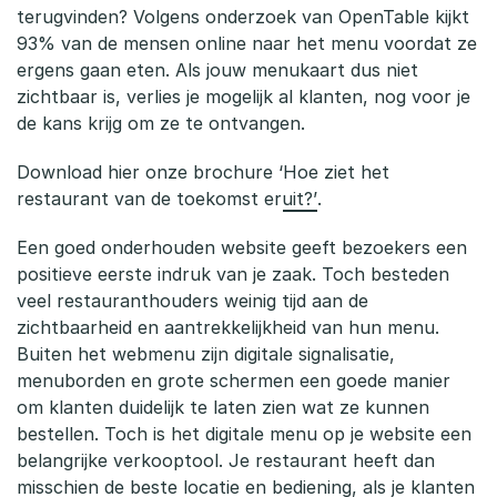
i
terugvinden? Volgens onderzoek van OpenTable kijkt
93% van de mensen online naar het menu voordat ze
t
ergens gaan eten. Als jouw menukaart dus niet
a
zichtbaar is, verlies je mogelijk al klanten, nog voor je
de kans krijg om ze te ontvangen.
l
e
Download hier onze brochure ‘
Hoe ziet het
restaurant van de toekomst eruit?’
.
m
Een goed onderhouden website geeft bezoekers een
e
positieve eerste indruk van je zaak. Toch besteden
n
veel restauranthouders weinig tijd aan de
zichtbaarheid en aantrekkelijkheid van hun menu.
u
Buiten het webmenu zijn digitale signalisatie,
menuborden en grote schermen een goede manier
k
om klanten duidelijk te laten zien wat ze kunnen
a
bestellen. Toch is het digitale menu op je website een
belangrijke verkooptool. Je restaurant heeft dan
a
misschien de beste locatie en bediening, als je klanten