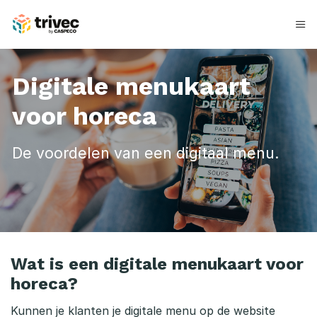
Skip
to
content
Digitale menukaart
voor horeca
De voordelen van een digitaal menu.
D
Wat is een digitale menukaart voor
i
horeca?
g
Kunnen je klanten je digitale menu op de website