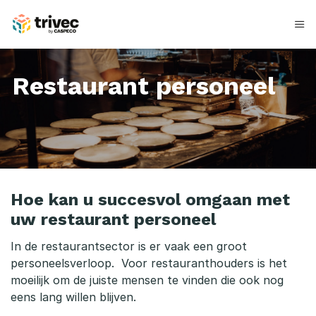
Skip
to
content
Restaurant personeel
R
Hoe kan u succesvol omgaan met
e
uw restaurant personeel
s
In de restaurantsector is er vaak een groot
t
personeelsverloop. Voor restauranthouders is het
moeilijk om de juiste mensen te vinden die ook nog
a
eens lang willen blijven.
u