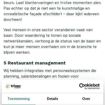
beurs. Laat klantervaringen en trotse momenten zien.
Pas echter op dat je niet een te kunstmatige en
onrealistische façade afschildert – daar kijkt iedereen
doorheen!
Veel mensen in onze sector veranderen vaak van
baan. Door waardering te tonen op sociale
netwerkkanalen, verhoog je de status van de baan en
kun je meer mensen overhalen om in de branche te
blijven werken.
5 Restaurant management
Wij hebben integraties met personeelssystemen die
planning, salarisbetalingen en fooien voor
restauranthouders vergemakkelijken. Dit betekent dat
u geen tijd meer hoeft te besteden aan administratie
en dat u zich kan focussen op personeelszorg en tijd
met uw werknemers. Dit is een geweldige manier om
Toestemming
Details
Over
bij te dragen aan het succes van uw restaurant. Lees