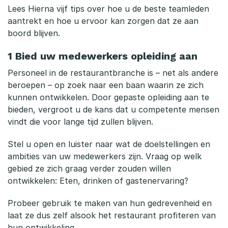
Lees Hierna vijf tips over hoe u de beste teamleden
r
aantrekt en hoe u ervoor kan zorgen dat ze aan
boord blijven.
a
n
1
Bied uw medewerkers opleiding aan
t
Personeel in de restaurantbranche is – net als andere
beroepen – op zoek naar een baan waarin ze zich
p
kunnen ontwikkelen. Door gepaste opleiding aan te
bieden, vergroot u de kans dat u competente mensen
e
vindt die voor lange tijd zullen blijven.
r
Stel u open en luister naar wat de doelstellingen en
s
ambities van uw medewerkers zijn. Vraag op welk
gebied ze zich graag verder zouden willen
o
ontwikkelen: Eten, drinken of gastenervaring?
n
Probeer gebruik te maken van hun gedrevenheid en
e
laat ze dus zelf alsook het restaurant profiteren van
hun ontwikkeling.