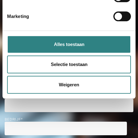
zal één van onze experts contact met je
opnemen om je meer te vertellen over
Marketing
onze producten en ze te demonstreren.
Alles toestaan
VOORNAAM
*
Selectie toestaan
ACHTERNAAM
*
Weigeren
E-MAIL
*
BEDRIJF
*