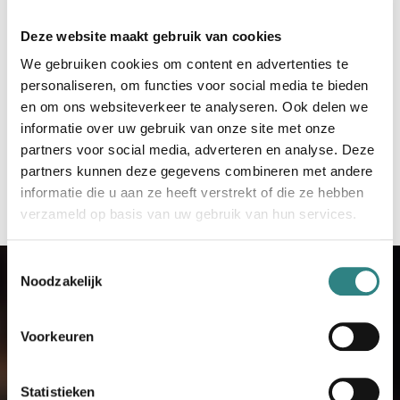
meer over ons kassasysteem voor restaurants.
Deze website maakt gebruik van cookies
Download hier onze checklist over “hoe een
We gebruiken cookies om content en advertenties te
restaurant te openen”.
personaliseren, om functies voor social media te bieden
en om ons websiteverkeer te analyseren. Ook delen we
informatie over uw gebruik van onze site met onze
Checklist: Restaurant beginnen
partners voor social media, adverteren en analyse. Deze
partners kunnen deze gegevens combineren met andere
informatie die u aan ze heeft verstrekt of die ze hebben
verzameld op basis van uw gebruik van hun services.
Toestemmingsselectie
Noodzakelijk
Voorkeuren
Neem contact op
Wanneer je je gegevens hebt ingevuld,
Statistieken