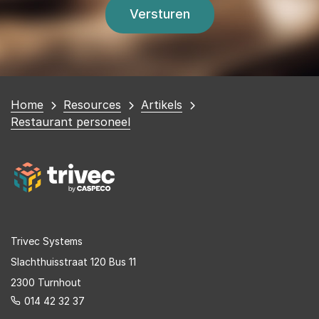
You
Home
Resources
Artikels
are
Restaurant personeel
here
Trivec Systems
Slachthuisstraat 120 Bus 11
2300 Turnhout
014 42 32 37